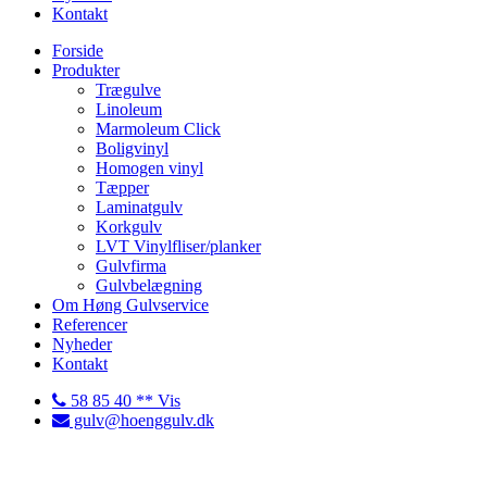
Kontakt
Forside
Produkter
Trægulve
Linoleum
Marmoleum Click
Boligvinyl
Homogen vinyl
Tæpper
Laminatgulv
Korkgulv
LVT Vinylfliser/planker
Gulvfirma
Gulvbelægning
Om Høng Gulvservice
Referencer
Nyheder
Kontakt
58 85 40 ** Vis
gulv@hoenggulv.dk