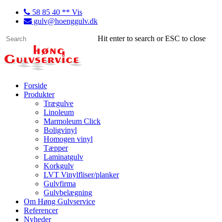
58 85 40 ** Vis
gulv@hoenggulv.dk
Hit enter to search or ESC to close
Forside
Produkter
Trægulve
Linoleum
Marmoleum Click
Boligvinyl
Homogen vinyl
Tæpper
Laminatgulv
Korkgulv
LVT Vinylfliser/planker
Gulvfirma
Gulvbelægning
Om Høng Gulvservice
Referencer
Nyheder