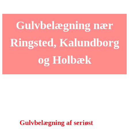
Gulvbelægning nær
Ringsted, Kalundborg
og Holbæk
Gulvbelægning af seriøst