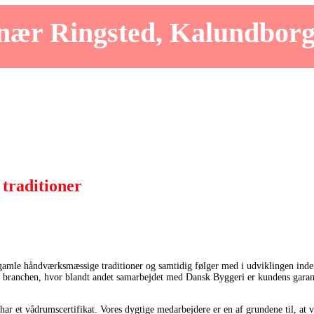
nær Ringsted, Kalundbor
traditioner
amle håndværksmæssige traditioner og samtidig følger med i udviklingen inde
i branchen, hvor blandt andet samarbejdet med Dansk Byggeri er kundens garant
har et vådrumscertifikat. Vores dygtige medarbejdere er en af grundene til, at