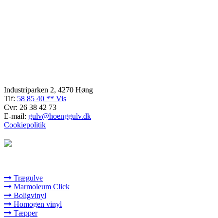
Kontaktinformation
Industriparken 2, 4270 Høng
Tlf:
58 85 40 ** Vis
Cvr: 26 38 42 73
E-mail:
gulv@hoenggulv.dk
Cookiepolitik
Vores services
Trægulve
Marmoleum Click
Boligvinyl
Homogen vinyl
Tæpper