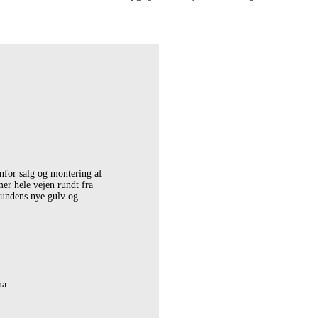
enfor salg og montering af
er hele vejen rundt fra
 kundens nye gulv og
ma