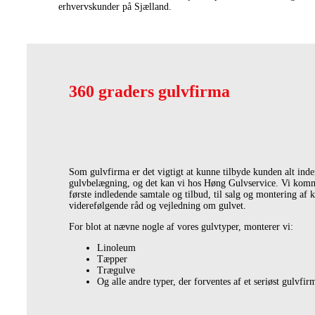
erhvervskunder på Sjælland.
360 graders gulvfirma
Som gulvfirma er det vigtigt at kunne tilbyde kunden alt ind
gulvbelægning, og det kan vi hos Høng Gulvservice. Vi komm
første indledende samtale og tilbud, til salg og montering af
viderefølgende råd og vejledning om gulvet.
For blot at nævne nogle af vores gulvtyper, monterer vi:
Linoleum
Tæpper
Trægulve
Og alle andre typer, der forventes af et seriøst gulvfir