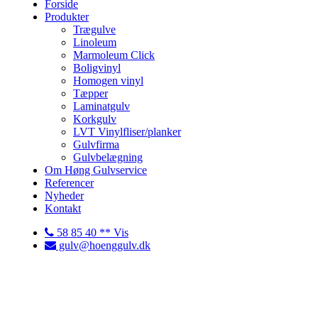
Forside
Produkter
Trægulve
Linoleum
Marmoleum Click
Boligvinyl
Homogen vinyl
Tæpper
Laminatgulv
Korkgulv
LVT Vinylfliser/planker
Gulvfirma
Gulvbelægning
Om Høng Gulvservice
Referencer
Nyheder
Kontakt
58 85 40 ** Vis
gulv@hoenggulv.dk