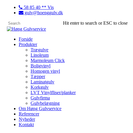
58 85 40 ** Vis
gulv@hoenggulv.dk
Hit enter to search or ESC to close
Forside
Produkter
Trægulve
Linoleum
Marmoleum Click
Boligvinyl
Homogen vinyl
Tæpper
Laminatgulv
Korkgulv
LVT Vinylfliser/planker
Gulvfirma
Gulvbelægning
Om Høng Gulvservice
Referencer
Nyheder
Kontakt